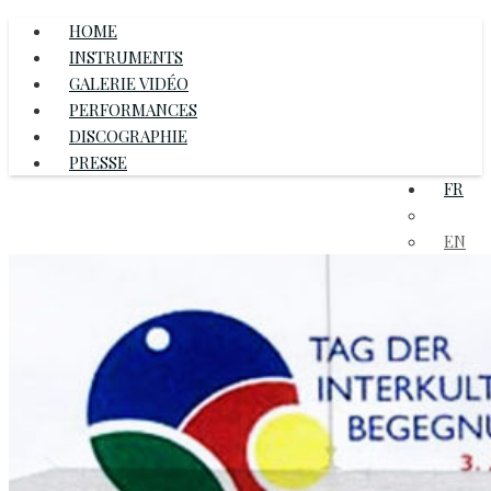
HOME
INSTRUMENTS
GALERIE VIDÉO
PERFORMANCES
DISCOGRAPHIE
PRESSE
FR
DE
EN